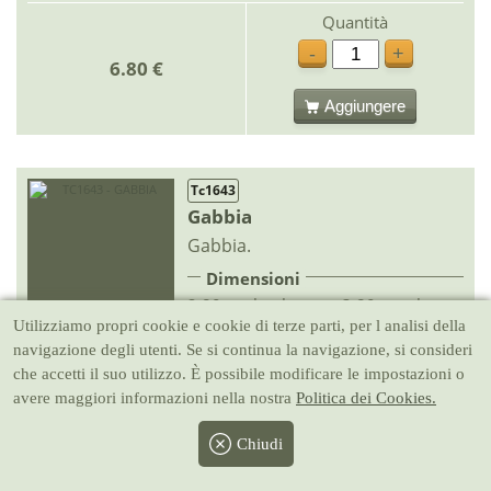
Quantità
-
+
6.80 €
Aggiungere
Tc1643
Gabbia
Gabbia.
Dimensioni
2.80 cm larghezza x 3.80 cm altezza
IN STOCK
Utilizziamo propri cookie e cookie di terze parti, per l analisi della
CONSEGNA RAPIDA
navigazione degli utenti. Se si continua la navigazione, si consideri
che accetti il suo utilizzo. È possibile modificare le impostazioni o
Quantità
avere maggiori informazioni nella nostra
Politica dei Cookies.
-
+
6.85 €
Chiudi
Aggiungere