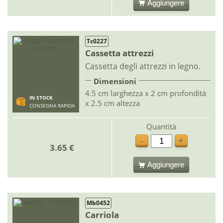
Aggiungere
Tc0227
Cassetta attrezzi
Cassetta degli attrezzi in legno.
Dimensioni
4.5 cm larghezza x 2 cm profondità
IN STOCK
x 2.5 cm altezza
CONSEGNA RAPIDA
Quantità
-
+
3.65 €
Aggiungere
Mb0452
Carriola