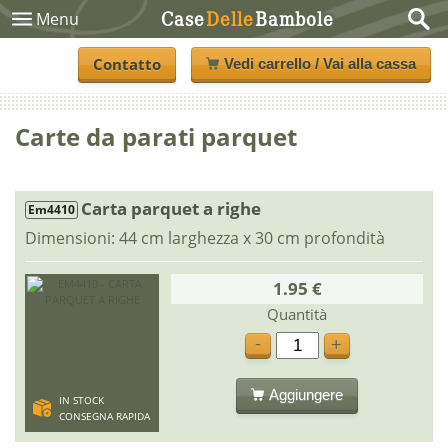
Case
Delle
Bambole
Menu
Contatto
Vedi carrello / Vai alla cassa
Carte da parati parquet
Carta parquet a righe
Em4410
Dimensioni: 44 cm larghezza x 30 cm profondità
1.95 €
Quantità
-
+
Aggiungere
IN STOCK
CONSEGNA RAPIDA