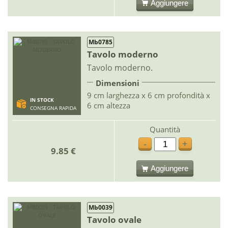
Aggiungere
Mb0785
Tavolo moderno
Tavolo moderno.
Dimensioni
9 cm larghezza x 6 cm profondità x
IN STOCK
6 cm altezza
CONSEGNA RAPIDA
Quantità
-
+
9.85 €
Aggiungere
Mb0039
Tavolo ovale