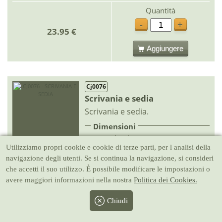
Quantità
-
+
23.95 €
Aggiungere
Cj0076
Scrivania e sedia
Scrivania e sedia.
Dimensioni
12.6 cm larghezza x 5.3 cm
IN STOCK
Utilizziamo propri cookie e cookie di terze parti, per l analisi della
profondità x 6.5 cm altezza
CONSEGNA RAPIDA
navigazione degli utenti. Se si continua la navigazione, si consideri
che accetti il suo utilizzo. È possibile modificare le impostazioni o
Quantità
avere maggiori informazioni nella nostra
Politica dei Cookies.
-
+
24.45 €
Chiudi
Aggiungere