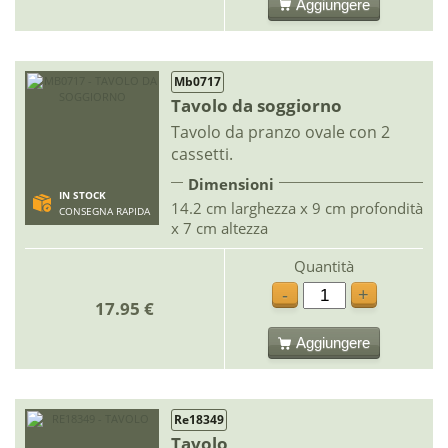
Aggiungere
Mb0717
Tavolo da soggiorno
Tavolo da pranzo ovale con 2
cassetti.
Dimensioni
IN STOCK
14.2 cm larghezza x 9 cm profondità
CONSEGNA RAPIDA
x 7 cm altezza
Quantità
-
+
17.95 €
Aggiungere
Re18349
Tavolo