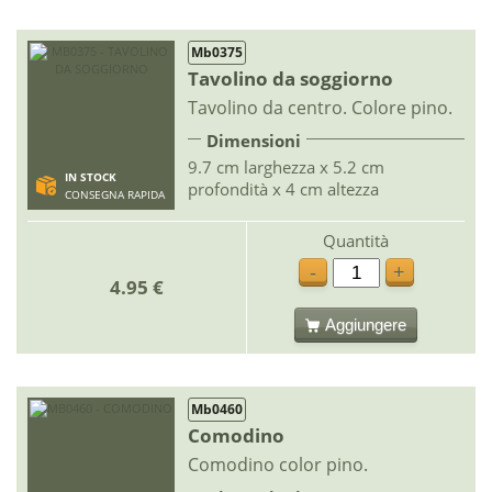
Mb0375
Tavolino da soggiorno
Tavolino da centro. Colore pino.
Dimensioni
9.7 cm larghezza x 5.2 cm
IN STOCK
profondità x 4 cm altezza
CONSEGNA RAPIDA
Quantità
-
+
4.95 €
Aggiungere
Mb0460
Comodino
Comodino color pino.