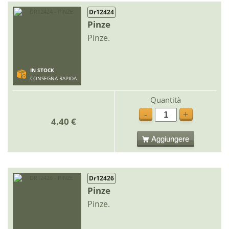
Dr12424
Pinze
Pinze.
IN STOCK
CONSEGNA RAPIDA
Quantità
-
+
4.40 €
Aggiungere
Dr12426
Pinze
Pinze.