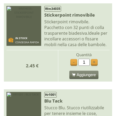
Wm34035
Stickerpoint rimovibile
Stickerpoint rimovibile.
Pacchetto con 32 punti di colla
trasparente biadesiva.Ideale per
incollare accessori o fissare
IN STOCK
CONSEGNA RAPIDA
mobili nella casa delle bambole.
Quantità
-
+
2.45 €
Aggiungere
Hr1001
Blu Tack
Stucco Blu. Stucco riutilizzabile
per tenere insieme le cose,