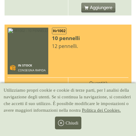
Aggiungere
Hr1002
10 pennelli
12 pennelli.
IN STOCK
CONSEGNA RAPIDA
Quantità
Utilizziamo propri cookie e cookie di terze parti, per l analisi della
-
+
6.50 €
navigazione degli utenti. Se si continua la navigazione, si consideri
4.95 €
che accetti il suo utilizzo. È possibile modificare le impostazioni o
Aggiungere
avere maggiori informazioni nella nostra
Politica dei Cookies.
Chiudi
Dr27705