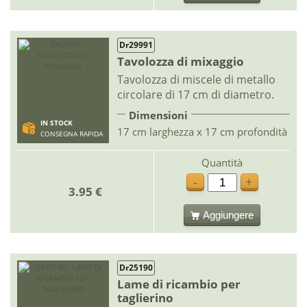
Dr29991
Tavolozza di mixaggio
Tavolozza di miscele di metallo
circolare di 17 cm di diametro.
Dimensioni
IN STOCK
17 cm larghezza x 17 cm profondità
CONSEGNA RAPIDA
Quantità
-
+
3.95 €
Aggiungere
Dr25190
Lame di ricambio per
taglierino