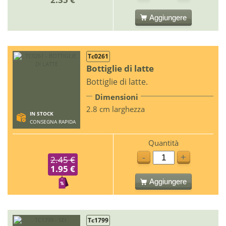
Aggiungere
Tc0261
Bottiglie di latte
Bottiglie di latte.
Dimensioni
2.8 cm larghezza
IN STOCK
CONSEGNA RAPIDA
Quantità
-
+
2.45 €
1.95 €
Aggiungere
Tc1799