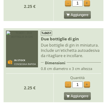
-
+
2.25 €
Aggiungere
Tc0651
Due bottiglie di gin
Due bottiglie di gin in miniatura.
Include un'etichetta autoadesiva
da ritagliare e incollare.
IN STOCK
Dimensioni
CONSEGNA RAPIDA
0.8 cm diametro x 3 cm altezza
Quantità
-
+
2.25 €
Aggiungere