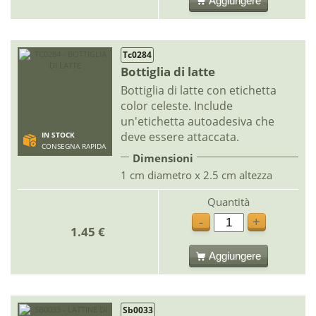
Aggiungere
Tc0284
Bottiglia di latte
Bottiglia di latte con etichetta
color celeste. Include
un'etichetta autoadesiva che
deve essere attaccata.
IN STOCK
CONSEGNA RAPIDA
Dimensioni
1 cm diametro x 2.5 cm altezza
Quantità
-
+
1.45 €
Aggiungere
Sb0033