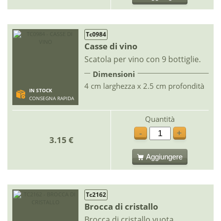
Tc0984
Casse di vino
Scatola per vino con 9 bottiglie.
Dimensioni
4 cm larghezza x 2.5 cm profondità
IN STOCK
CONSEGNA RAPIDA
Quantità
-
+
3.15 €
Aggiungere
Tc2162
Brocca di cristallo
Brocca di cristallo vuota