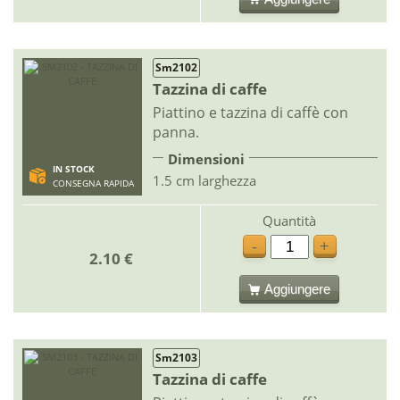
Sm2102
Tazzina di caffe
Piattino e tazzina di caffè con
panna.
Dimensioni
IN STOCK
1.5 cm larghezza
CONSEGNA RAPIDA
Quantità
-
+
2.10 €
Aggiungere
Sm2103
Tazzina di caffe