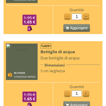
Quantità
-
+
1.95 €
1.65 €
Aggiungere
Tc0251
Bottiglie di acqua
Due bottiglie di acqua
Dimensioni
3 cm larghezza
IN STOCK
CONSEGNA RAPIDA
Quantità
-
+
1.95 €
1.65 €
Aggiungere