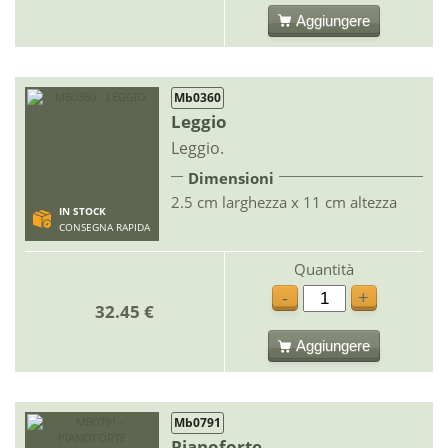
Aggiungere
Mb0360
Leggio
Leggio.
Dimensioni
2.5 cm larghezza x 11 cm altezza
IN STOCK
CONSEGNA RAPIDA
Quantità
-
+
32.45 €
Aggiungere
Mb0791
Pianoforte