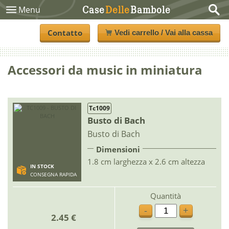
Case
Delle
Bambole
Menu
Contatto
Vedi carrello / Vai alla cassa
Accessori da music in miniatura
Tc1009
Busto di Bach
Busto di Bach
Dimensioni
1.8 cm larghezza x 2.6 cm altezza
IN STOCK
CONSEGNA RAPIDA
Quantità
-
+
2.45 €