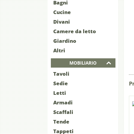
Bagni
Cucine
Divani
Camere da letto
Giardino
Altri
MOBILIARIO
Tavoli
Sedie
P
Letti
Armadi
Scaffali
Tende
Tappeti