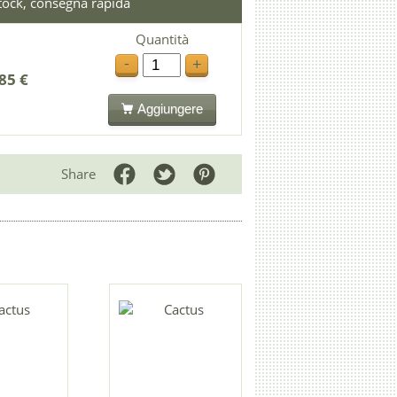
stock, consegna rapida
Quantità
-
+
85 €
Aggiungere
Share