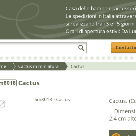
Casa delle bambole, accessori 
Le spedizioni in Italia attraver
si realizzano tra i 3 e i 5 giorni
Orari di apertura estivi: Da Lu
Contatt
me
Cactus in miniatura
Cactus
Cactus
m8018
Cactus. (Co
Dimensi
2.4 cm alt