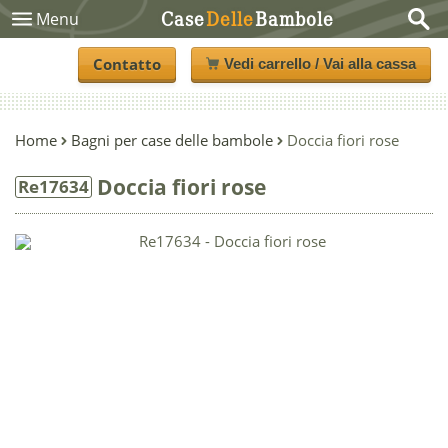
Case
Delle
Bambole
Menu
Contatto
Vedi carrello / Vai alla cassa
Home
Bagni per case delle bambole
Doccia fiori rose
Doccia fiori rose
Re17634