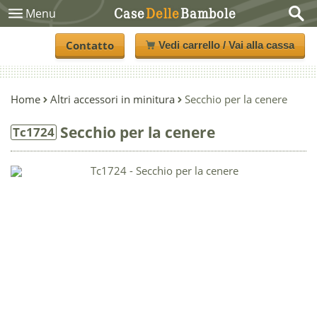
Case
Delle
Bambole
Menu
Contatto
Vedi carrello / Vai alla cassa
Home
Altri accessori in minitura
Secchio per la cenere
Secchio per la cenere
Tc1724