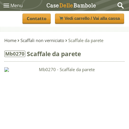
Case
Delle
Bambole
Menu
Contatto
Vedi carrello / Vai alla cassa
Home
Scaffali non verniciato
Scaffale da parete
Scaffale da parete
Mb0270