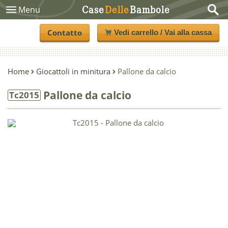
Case
Delle
Bambole
Menu
Contatto
Vedi carrello / Vai alla cassa
Home
Giocattoli in minitura
Pallone da calcio
Pallone da calcio
Tc2015