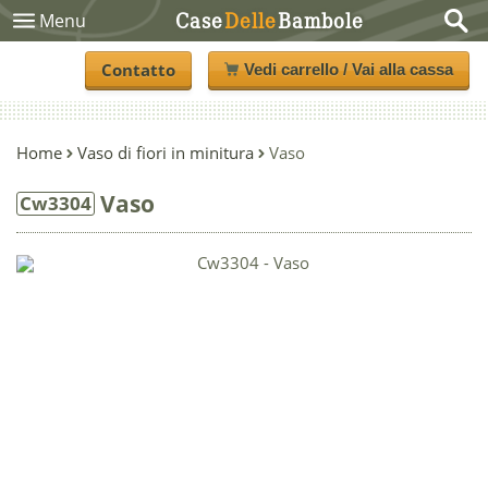
Case
Delle
Bambole
Menu
Contatto
Vedi carrello / Vai alla cassa
Home
Vaso di fiori in minitura
Vaso
Vaso
Cw3304