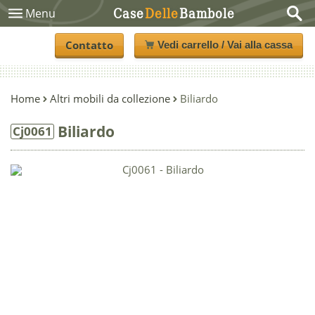
Case
Delle
Bambole
Menu
Contatto
Vedi carrello / Vai alla cassa
Home
Altri mobili da collezione
Biliardo
Biliardo
Cj0061