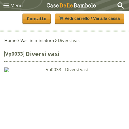
Case
Delle
Bambole
Menu
Contatto
Vedi carrello / Vai alla cassa
Home
Vasi in miniatura
Diversi vasi
Diversi vasi
Vp0033