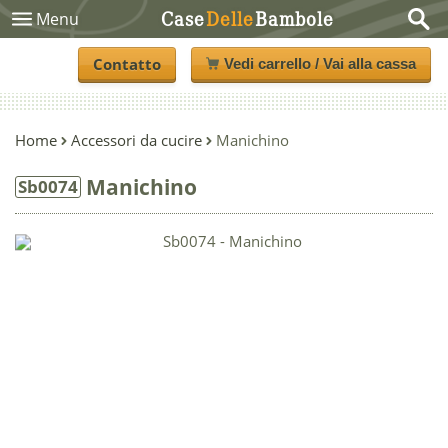
Case
Delle
Bambole
Menu
Contatto
Vedi carrello / Vai alla cassa
Home
Accessori da cucire
Manichino
Manichino
Sb0074