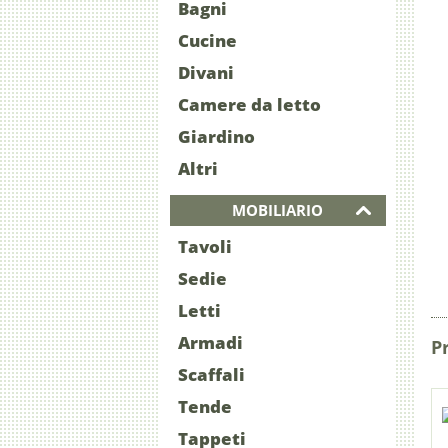
Bagni
Cucine
Divani
Camere da letto
Giardino
Altri
MOBILIARIO
Tavoli
Sedie
Letti
Armadi
P
Scaffali
Tende
Tappeti