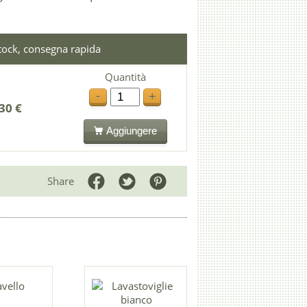
stock, consegna rapida
Quantità
-
+
30 €
Aggiungere
Share