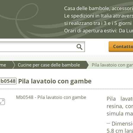
Casa delle bambole, accessori 
Le spedizioni in Italia attraver
si realizzano tra i 3 e i 5 giorni
Orari di apertura estivi: Da Lu
Contatt
me
Cucine per case delle bambole
Pila lavatoio con g
Pila lavatoio con gambe
b0548
Pila lava
resina, co
simula mat
Dimensi
5.8 cm lar