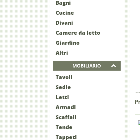
Bagni
Cucine
Divani
Camere da letto
Giardino
Altri
MOBILIARIO
Tavoli
Sedie
Letti
P
Armadi
Scaffali
Tende
Tappeti