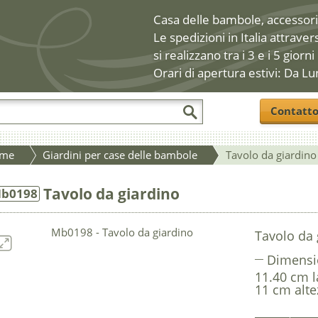
Casa delle bambole, accessori 
Le spedizioni in Italia attraver
si realizzano tra i 3 e i 5 giorni
Orari di apertura estivi: Da Lu
Contatt
me
Giardini per case delle bambole
Tavolo da giardino
Tavolo da giardino
b0198
Tavolo da 
Dimensi
11.40 cm l
11 cm alte