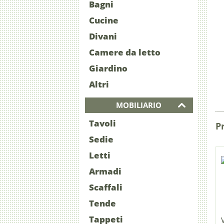
Bagni
Cucine
Divani
Camere da letto
Giardino
Altri
MOBILIARIO
Tavoli
P
Sedie
Letti
Armadi
Scaffali
Tende
Tappeti