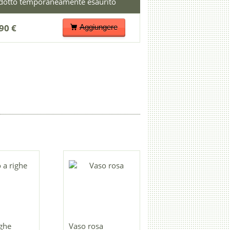
90 €
Aggiungere
ighe
Vaso rosa